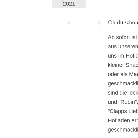
2021
Oh du schön
Ab sofort i
aus unserem
uns im Hofla
kleiner Sna
oder als Ma
geschmackli
sind die lec
und "Rubin"
"Clapps Lieb
Hofladen erh
geschmacklic