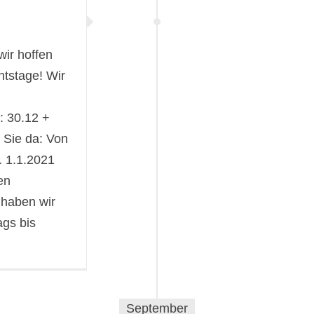
ir hoffen
htstage! Wir
: 30.12 +
r Sie da: Von
. 1.1.2021
en
 haben wir
ags bis
September