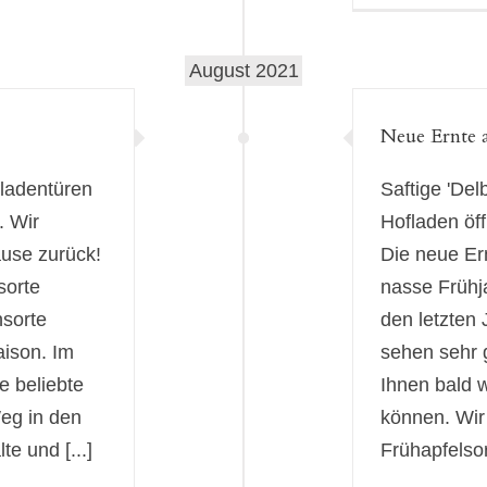
August 2021
Neue Ernte a
fladentüren
Saftige 'Del
. Wir
Hofladen öf
use zurück!
Die neue Ern
sorte
nasse Frühja
nsorte
den letzten 
aison. Im
sehen sehr 
e beliebte
Ihnen bald 
Weg in den
können. Wir
e und [...]
Frühapfelsort