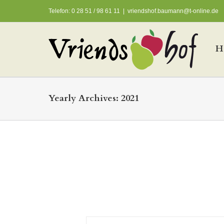
Telefon: 0 28 51 / 98 61 11
|
vriendshof.baumann@t-online.de
H
Yearly Archives:
2021