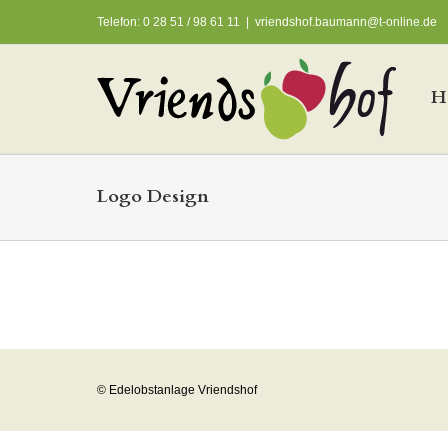
Telefon: 0 28 51 / 98 61 11
|
vriendshof.baumann@t-online.de
H
Logo Design
© Edelobstanlage Vriendshof