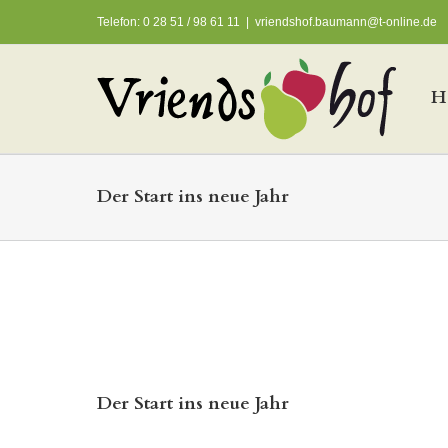
Telefon: 0 28 51 / 98 61 11
|
vriendshof.baumann@t-online.de
H
Der Start ins neue Jahr
Der Start ins neue Jahr